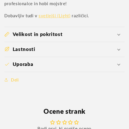
profesionalce in hobi mojstre!
Dobavljiv tudi v
svetlejši (Light)
različici.
Velikost in pokritost
Lastnosti
Uporaba
Deli
Ocene strank
Bodi prvi, ki napiše oceno