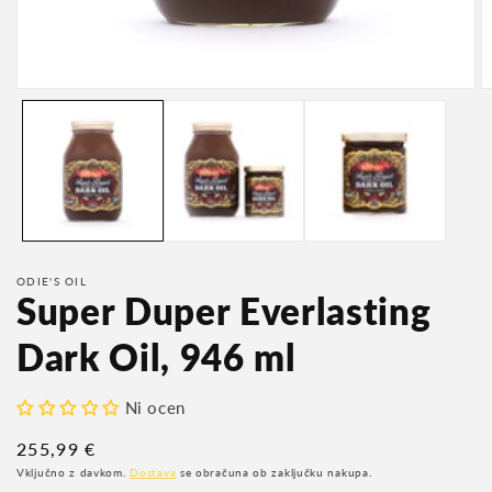
Predstavnostne
P
vsebine
v
1
2
odprite
o
v
v
modalnem
m
načinu
n
ODIE'S OIL
Super Duper Everlasting
Dark Oil, 946 ml
Ni ocen
Redna
255,99 €
cena
Vključno z davkom.
Dostava
se obračuna ob zaključku nakupa.