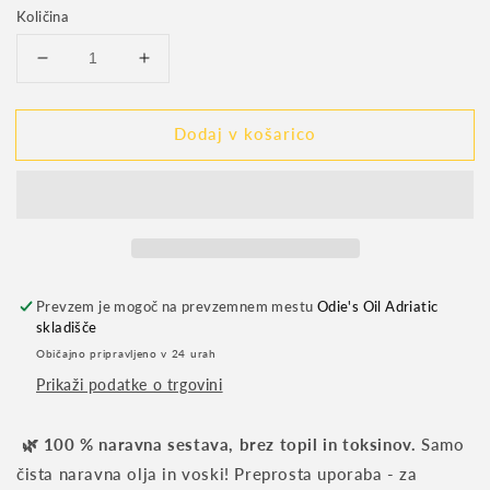
Količina
Pomanjšaš
Povečaj
količino
količino
za
za
Dodaj v košarico
izdelek
izdelek
Super
Super
Duper
Duper
Everlasting
Everlasting
Dark
Dark
Oil,
Oil,
946
946
ml
ml
Prevzem je mogoč na prevzemnem mestu
Odie's Oil Adriatic
skladišče
Običajno pripravljeno v 24 urah
Prikaži podatke o trgovini
🌿 100 % naravna sestava, brez topil in toksinov.
Samo
čista naravna olja in voski! Preprosta uporaba - za