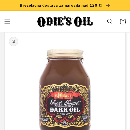
Preskoči
Brezplačna dostava za naročila nad 120 €!
na
vsebino
Košaric
Preskoči
na
informacije
o izdelku