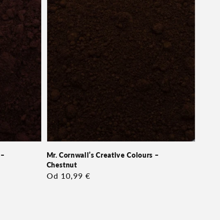
 –
Mr. Cornwall’s Creative Colours –
Chestnut
Redna
Od 10,99 €
cena