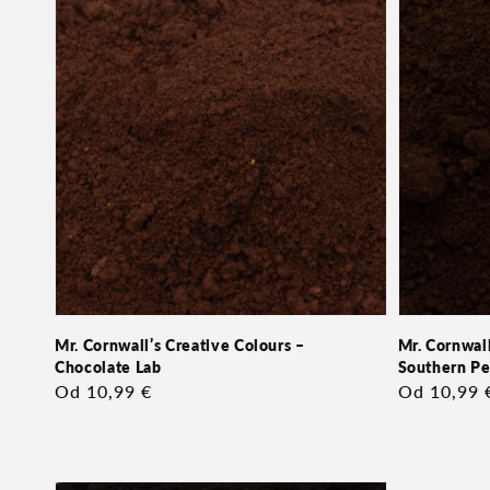
Mr. Cornwall’s Creative Colours –
Mr. Cornwall
Chocolate Lab
Southern P
Redna
Od 10,99 €
Redna
Od 10,99 
cena
cena