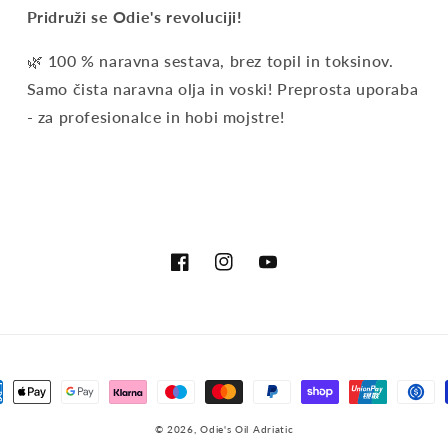
Pridruži se Odie's revoluciji!
🌿 100 % naravna sestava, brez topil in toksinov.
Samo čista naravna olja in voski! Preprosta uporaba
- za profesionalce in hobi mojstre!
Facebook
Instagram
YouTube
ni
la
© 2026,
Odie's Oil Adriatic