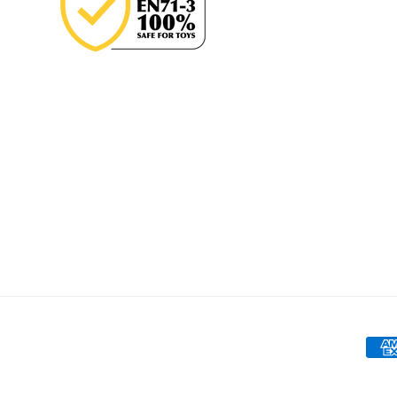
Nači
plači