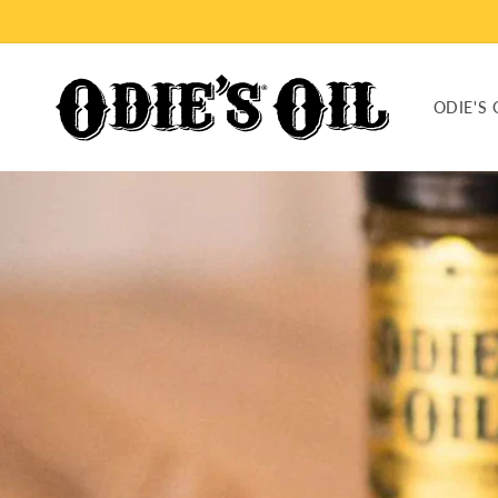
Preskoči
na
vsebino
ODIE'S 