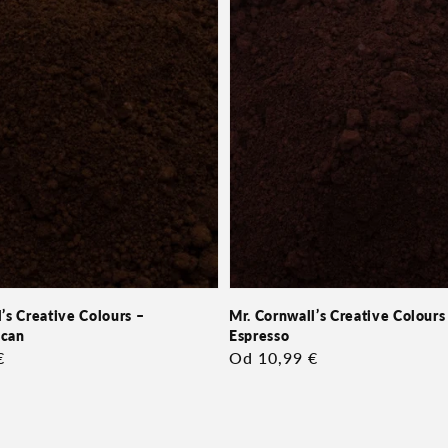
’s Creative Colours –
Mr. Cornwall’s Creative Colours
ecan
Espresso
€
Redna
Od 10,99 €
cena